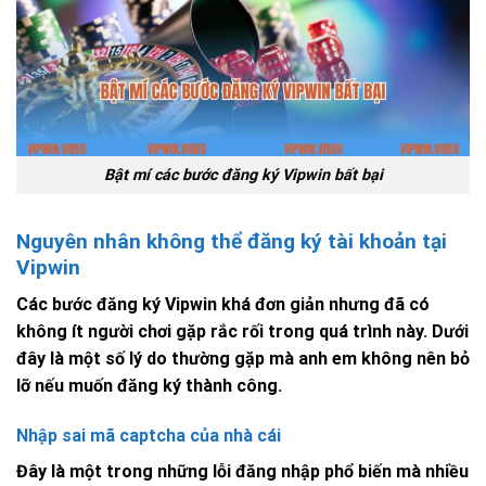
Bật mí các bước đăng ký Vipwin bất bại
Nguyên nhân không thể đăng ký tài khoản tại
Vipwin
Các bước
đăng ký Vipwin
khá đơn giản nhưng đã có
không ít người chơi gặp rắc rối trong quá trình này. Dưới
đây là một số lý do thường gặp mà anh em không nên bỏ
lỡ nếu muốn đăng ký thành công.
Nhập sai mã captcha của nhà cái
Đây là một trong những lỗi đăng nhập phổ biến mà nhiều