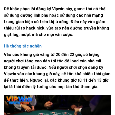
Để khắc phục lỗi
đăng ký Vipwin
này, game thủ có thể
sử dụng đường link phụ hoặc sử dụng các nhà mạng
trung gian hiện có trên thị trường. Điều này vừa giảm
thiểu rủi ro hack nick, vừa tạo nên đường truyền không
giật lag, mượt mà cho mọi ván cược.
Hệ thống tắc nghẽn
Vào các khung giờ vàng từ 20 đến 22 giờ, số lượng
người chơi tăng cao dẫn tới tốc độ load của nhà cái
không truyền tải được. Nếu người chơi chọn
đăng ký
Vipwin
vào các khung giờ này, sẽ tốn khá nhiều thời gian
để thực hiện. Ngược lại, các khung giờ từ 11 đến 13 giờ
lại là thời điểm lý tưởng cho mọi tân thủ tham gia.