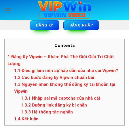
Skip
to
content
ĐĂNG KÝ
ĐĂNG NHẬP
Contents
1
Đăng Ký Vipwin – Khám Phá Thế Giới Giải Trí Chất
Lượng
1.1
Điều gì làm nên sự hấp dẫn của nhà cái Vipwin?
1.2
Các bước đăng ký Vipwin chuẩn bài
1.3
Nguyên nhân không thể đăng ký tài khoản tại
Vipwin
1.3.1
Nhập sai mã captcha của nhà cái
1.3.2
Đường link đăng ký bị chặn
1.3.3
Hệ thống tắc nghẽn
1.4
Kết luận